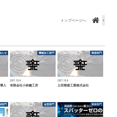
トップページへ
知らせ
機械加工部門
熔接部門
2017.10.4
2017.10.4
導入
有限会社小林鐵工所
土田熔接工業株式会社
刷部門
金型部門
熔接部門