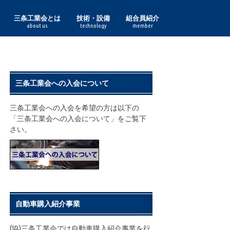
三条工業会とは
技術・設備
組合員紹介
about us
technology
member
理事長あいさつ
組合員一覧
三条工業会の実績
鋳鍛造
印刷紙器・特殊印刷
化成品
金型
機械
機械加工
鋼材加工
作業工具・度量衡
食品加工
諸工業
鋏
表面処理
プレス
木工
熔接
利工具
鋳鍛造部門
印刷紙器・特殊印刷部門
化成品部門
金型部門
機械部門
機械加工部門
鋼材加工部門
作業工具・度量衡部門
食品加工部門
諸工業部門
表面処理部門
プレス部門
木工部門
熔接部門
利工具部門
三条工業会への入会について
三条工業会への入会を希望の方は以下の
「三条工業会への入会について」をご覧下
さい。
自動車購入紹介事業
(協)三条工業会では自動車購入紹介事業を行