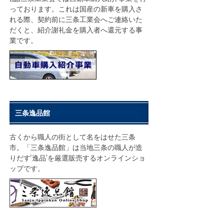
っております。これは国産の新車を購入さ
れる際、契約前に三条工業会へご連絡いた
だくと、紹介謝礼金を購入者へ還元する事
業です。
三条逸品館
古くから職人の街として名をはせた三条
市。「三条逸品館」は当地三条の職人が造
りだす‘逸品’を厳選販売するオンラインショ
ップです。