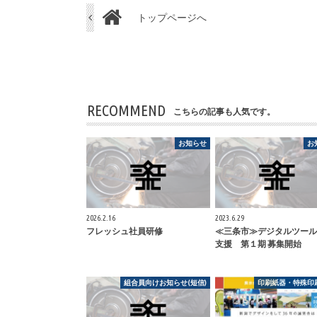
トップページへ
RECOMMEND
こちらの記事も人気です。
お知らせ
お
2026.2.16
2023.6.29
フレッシュ社員研修
≪三条市≫デジタルツール
支援 第１期 募集開始
組合員向けお知らせ(短信)
印刷紙器・特殊印