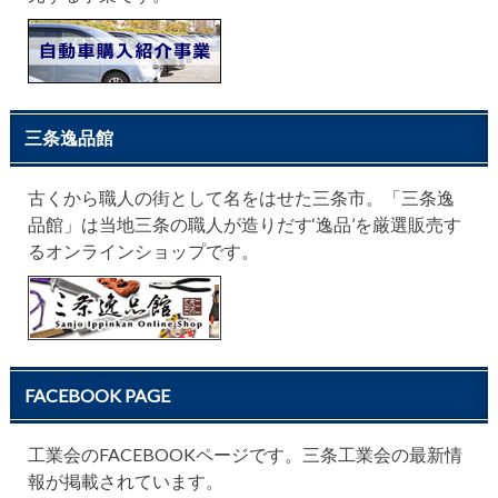
三条逸品館
古くから職人の街として名をはせた三条市。「三条逸
品館」は当地三条の職人が造りだす‘逸品’を厳選販売す
るオンラインショップです。
FACEBOOK PAGE
工業会のFACEBOOKページです。三条工業会の最新情
報が掲載されています。