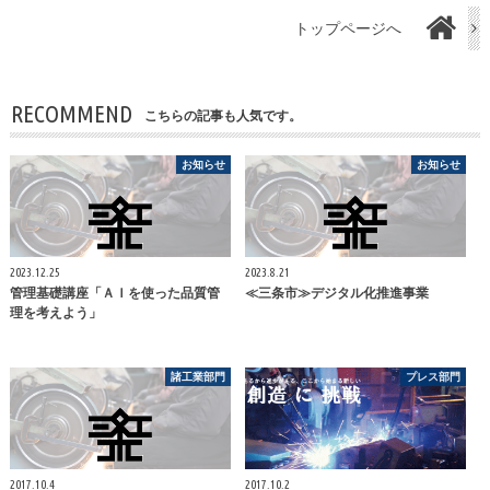
トップページへ
RECOMMEND
こちらの記事も人気です。
お知らせ
お知らせ
2023.12.25
2023.8.21
管理基礎講座「ＡＩを使った品質管
≪三条市≫デジタル化推進事業
理を考えよう」
諸工業部門
プレス部門
2017.10.4
2017.10.2