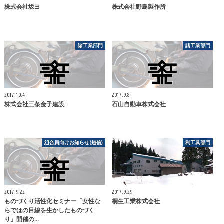
株式会社坂ヨ
株式会社野島製作所
諸工業部門
諸工業部門
2017.10.4
2017.9.8
株式会社三条金子建設
石山自動車株式会社
組合員向けお知らせ(短信)
利工具部門
2017.9.22
2017.9.29
ものづくり活性化セミナー「女性な
桐生工業株式会社
らではの目線を生かしたものづく
り」開催の…