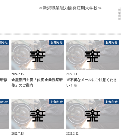
≪新潟職業能力開発短期大学校≫
知らせ
お知らせ
お知らせ
2024.2.15
2022.3.4
研修
金型部門主管「佐渡 企業視察研
※不審なメールにご注意くださ
修」のご案内
い！※
知らせ
お知らせ
お知らせ
2022.7.15
2023.2.22