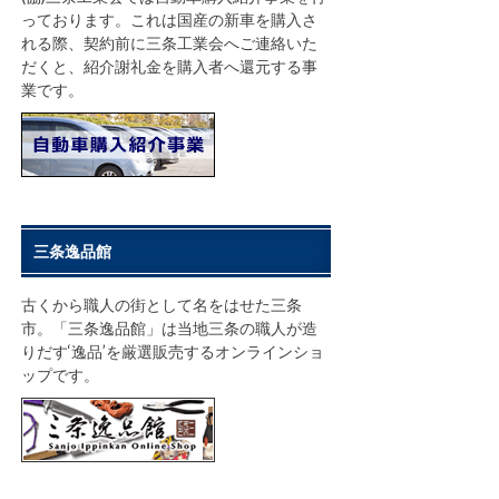
っております。これは国産の新車を購入さ
れる際、契約前に三条工業会へご連絡いた
だくと、紹介謝礼金を購入者へ還元する事
業です。
三条逸品館
古くから職人の街として名をはせた三条
市。「三条逸品館」は当地三条の職人が造
りだす‘逸品’を厳選販売するオンラインショ
ップです。