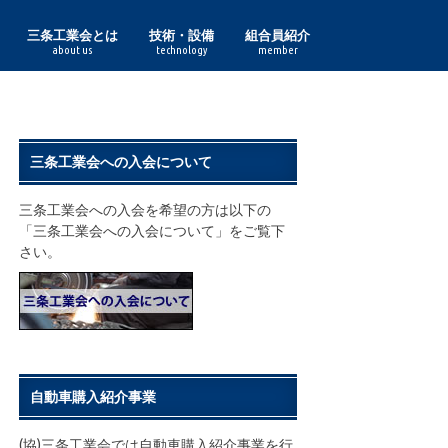
三条工業会とは
技術・設備
組合員紹介
about us
technology
member
理事長あいさつ
組合員一覧
三条工業会の実績
鋳鍛造
印刷紙器・特殊印刷
化成品
金型
機械
機械加工
鋼材加工
作業工具・度量衡
食品加工
諸工業
鋏
表面処理
プレス
木工
熔接
利工具
鋳鍛造部門
印刷紙器・特殊印刷部門
化成品部門
金型部門
機械部門
機械加工部門
鋼材加工部門
作業工具・度量衡部門
食品加工部門
諸工業部門
表面処理部門
プレス部門
木工部門
熔接部門
利工具部門
三条工業会への入会について
三条工業会への入会を希望の方は以下の
「三条工業会への入会について」をご覧下
さい。
自動車購入紹介事業
(協)三条工業会では自動車購入紹介事業を行