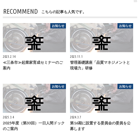
RECOMMEND
こちらの記事も人気です。
お知らせ
お知らせ
2023.2.14
2023.11.1
≪三条市≫起業家育成セミナーのご
管理基礎講座「品質マネジメントと
案内
現場力」研修
お知らせ
お知らせ
2025.3.4
2024.3.7
2025年度（第33回）一日人間ドック
第16期に設置する委員会の委員を公
のご案内
募します