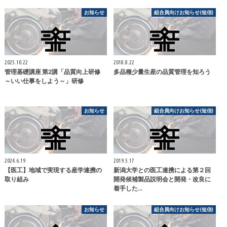
お知らせ
組合員向けお知らせ(短信)
2025.10.22
2018.8.22
管理基礎講座 第2講「品質向上研修
多品種少量生産の品質管理を知ろう
～いい仕事をしよう～」研修
お知らせ
組合員向けお知らせ(短信)
2024.6.19
2019.5.17
【医工】地域で実現する産学連携の
新潟大学との医工連携による第２回
取り組み
開発候補製品説明会と開発・改良に
着手した…
お知らせ
組合員向けお知らせ(短信)