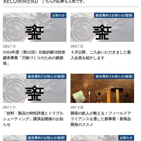
RECOMMEND
こちらの記事も人気です。
お知らせ
組合員向けお知らせ(短信)
2026.7.15
2018.7.25
2026年度（第22回）伝統的鍛冶技術
４月以降、ご入会いただきました新
継承事業「刃物づくりのための鍛接
入会員を紹介します
等」
組合員向けお知らせ(短信)
組合員向けお知らせ(短信)
2017.7.11
2017.4.28
「材料・製品の特性評価とトラブル
開発の鉄人が教える！フィールドア
シューティング」講演会開催のお知
ライアンスを通した新事業・新商品
らせ
開発のススメ
組合員向けお知らせ(短信)
お知らせ