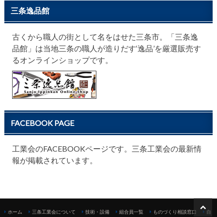
三条逸品館
古くから職人の街として名をはせた三条市。「三条逸
品館」は当地三条の職人が造りだす‘逸品’を厳選販売す
るオンラインショップです。
FACEBOOK PAGE
工業会のFACEBOOKページです。三条工業会の最新情
報が掲載されています。
ホーム
三条工業会について
技術・設備
組合員一覧
ものづくり相談窓口
自