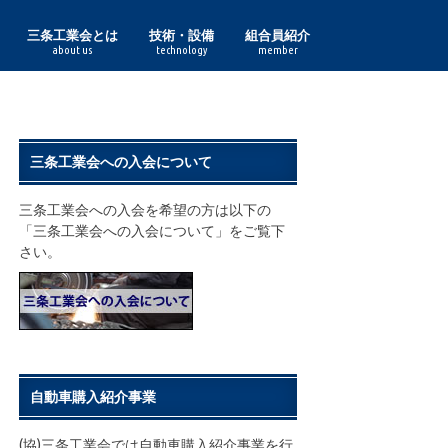
三条工業会とは
技術・設備
組合員紹介
about us
technology
member
理事長あいさつ
組合員一覧
三条工業会の実績
鋳鍛造
印刷紙器・特殊印刷
化成品
金型
機械
機械加工
鋼材加工
作業工具・度量衡
食品加工
諸工業
鋏
表面処理
プレス
木工
熔接
利工具
鋳鍛造部門
印刷紙器・特殊印刷部門
化成品部門
金型部門
機械部門
機械加工部門
鋼材加工部門
作業工具・度量衡部門
食品加工部門
諸工業部門
表面処理部門
プレス部門
木工部門
熔接部門
利工具部門
三条工業会への入会について
三条工業会への入会を希望の方は以下の
「三条工業会への入会について」をご覧下
さい。
自動車購入紹介事業
(協)三条工業会では自動車購入紹介事業を行