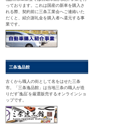
っております。これは国産の新車を購入さ
れる際、契約前に三条工業会へご連絡いた
だくと、紹介謝礼金を購入者へ還元する事
業です。
三条逸品館
古くから職人の街として名をはせた三条
市。「三条逸品館」は当地三条の職人が造
りだす‘逸品’を厳選販売するオンラインショ
ップです。