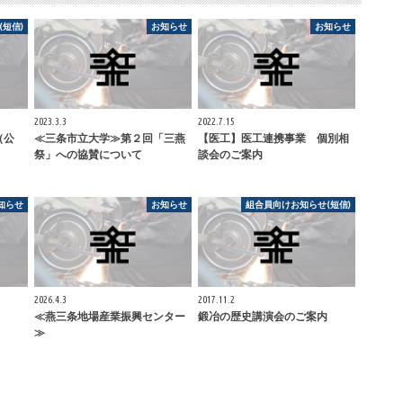
短信)
お知らせ
お知らせ
2023.3.3
2022.7.15
（公
≪三条市立大学≫第２回「三燕
【医工】医工連携事業 個別相
祭」への協賛について
談会のご案内
知らせ
お知らせ
組合員向けお知らせ(短信)
2026.4.3
2017.11.2
≪燕三条地場産業振興センター
鍛冶の歴史講演会のご案内
≫