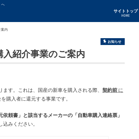
」へ
サイトトップ
HOME
ご案内
お知らせ
車購入紹介事業のご案内
ります。これは、国産の新車を購入される際、
契約前
に
金を購入者に還元する事業です。
元依頼書」と該当するメーカーの
「自動車購入連絡票」
し込みください。