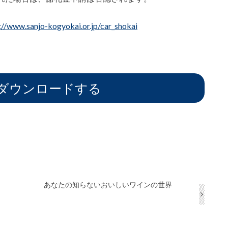
://www.sanjo-kogyokai.or.jp/car_shokai
をダウンロードする
あなたの知らないおいしいワインの世界