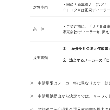
・国産の新車購入 (スズキ
対象車両
※トヨタ車は正規ディーラ
・ご契約前に、「ＪＦＥ商
条 件
販売会社(ディーラー)に伝
①
「紹介謝礼金還元依頼書
提出書類
②
該当するメーカーの
「自
※ 申請期限はメーカー毎に異なります。該
※ 申請用紙提出から決定までは、４～６ヶ
※ 契約後に紹介謝礼金還元依頼書を提出さ