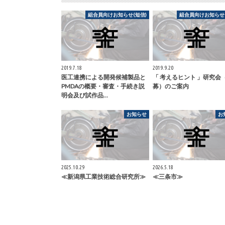
組合員向けお知らせ(短信)
組合員向けお知らせ(
2019.7.18
2019.9.20
医工連携による開発候補製品と
「 考えるヒント 」研究会
PMDAの概要・審査・手続き説
募）のご案内
明会及び試作品…
お知らせ
お
2025.10.29
2026.5.18
≪新潟県工業技術総合研究所≫
≪三条市≫