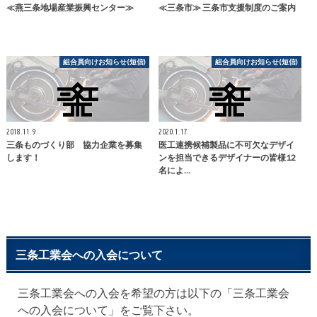
≪燕三条地場産業振興センター≫
≪三条市≫ 三条市支援制度のご案内
組合員向けお知らせ(短信)
組合員向けお知らせ(短信)
2018.11.9
2020.1.17
三条ものづくり部 協力企業を募集
医工連携候補製品に不可欠なデザイ
します！
ンを担当できるデザイナーの皆様12
名によ…
三条工業会への入会について
三条工業会への入会を希望の方は以下の「三条工業会
への入会について」をご覧下さい。