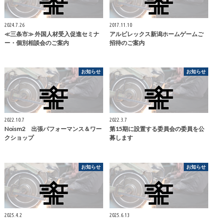
2024.7.26
2017.11.10
≪三条市≫ 外国人材受入促進セミナ
アルビレックス新潟ホームゲームご
ー・個別相談会のご案内
招待のご案内
お知らせ
お知らせ
2022.10.7
2022.3.7
Noism2 出張パフォーマンス＆ワー
第15期に設置する委員会の委員を公
クショップ
募します
お知らせ
お知らせ
2025.4.2
2025.6.13