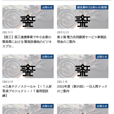
お知らせ
組合員向けお知らせ(短信)
2022.9.13
2019.12.23
【医工】医工連携事業で中小企業の
第２期 電力共同購買サービス事業説
製造業における 製造設備他のビジネ
明会のご案内
スプロ…
お知らせ
お知らせ
2024.6.19
2022.3.18
≪三条テクノスクール≫ 【ＩＴ人材
2022年度（第30回）一日人間ドック
育成プロジェクト～ＩＴ雇用型訓
のご案内
練】
お知らせ
お知らせ