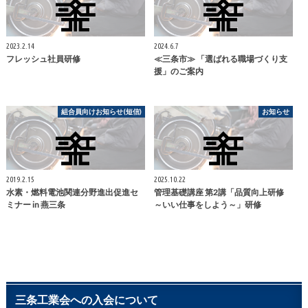
2023.2.14
2024.6.7
フレッシュ社員研修
≪三条市≫ 「選ばれる職場づくり支
援」のご案内
組合員向けお知らせ(短信)
お知らせ
2019.2.15
2025.10.22
水素・燃料電池関連分野進出促進セ
管理基礎講座 第2講「品質向上研修
ミナー in 燕三条
～いい仕事をしよう～」研修
三条工業会への入会について