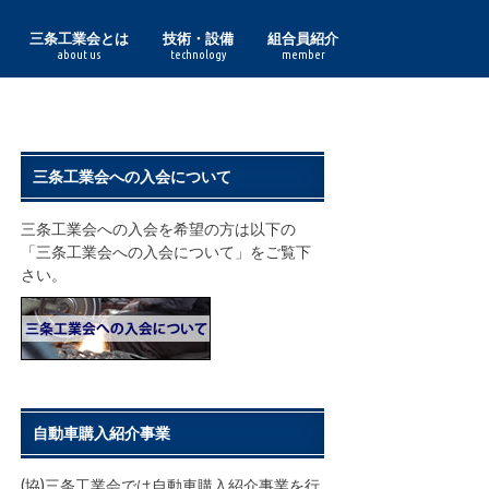
三条工業会とは
技術・設備
組合員紹介
about us
technology
member
理事長あいさつ
組合員一覧
三条工業会の実績
鋳鍛造
印刷紙器・特殊印刷
化成品
金型
機械
機械加工
鋼材加工
作業工具・度量衡
食品加工
諸工業
鋏
表面処理
プレス
木工
熔接
利工具
鋳鍛造部門
印刷紙器・特殊印刷部門
化成品部門
金型部門
機械部門
機械加工部門
鋼材加工部門
作業工具・度量衡部門
食品加工部門
諸工業部門
表面処理部門
プレス部門
木工部門
熔接部門
利工具部門
三条工業会への入会について
三条工業会への入会を希望の方は以下の
「三条工業会への入会について」をご覧下
さい。
自動車購入紹介事業
(協)三条工業会では自動車購入紹介事業を行