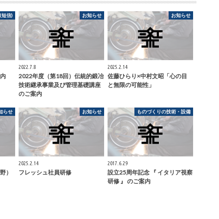
短信)
お知らせ
お知らせ
2022.7.8
2025.2.14
内
2022年度（第18回）伝統的鍛冶
佐藤ひらり×中村文昭「心の目
技術継承事業及び管理基礎講座
と無限の可能性」
のご案内
知らせ
お知らせ
ものづくりの技術・設備
2025.2.14
2017.6.29
野）
フレッシュ社員研修
設立25周年記念 『 イタリア視察
研修 』 のご案内