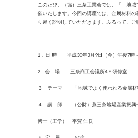
このたび、（協）三条工業会では、「 地域
催いたします。今回の講座では、金属材料の
り易く説明していただきます。ふるって、ご
1．日 時 平成30年3月9日（金）午後7時
2. 会 場 三条商工会議所4Ｆ研修室
３．テーマ 「 地域でよく使われる金属材
４．講 師 （公財）燕三条地場産業振興
博士（工学） 平賀 仁 氏
５. 定 員 50名