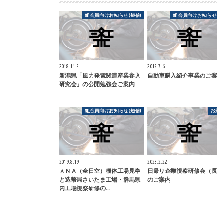
組合員向けお知らせ(短信)
組合員向けお知らせ(
2018.11.2
2018.7.6
新潟県「風力発電関連産業参入
自動車購入紹介事業のご案
研究会」の公開勉強会ご案内
組合員向けお知らせ(短信)
お
2019.8.19
2023.2.22
ＡＮＡ（全日空）機体工場見学
日帰り企業視察研修会（長
と造幣局さいたま工場・群馬県
のご案内
内工場視察研修の…