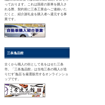
っております。これは国産の新車を購入さ
れる際、契約前に三条工業会へご連絡いた
だくと、紹介謝礼金を購入者へ還元する事
業です。
三条逸品館
古くから職人の街として名をはせた三条
市。「三条逸品館」は当地三条の職人が造
りだす‘逸品’を厳選販売するオンラインショ
ップです。