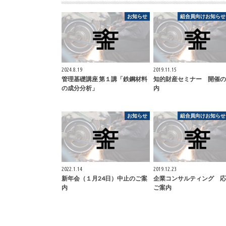
お知らせ
組合員向けお知らせ(
2024.8.19
2019.11.15
管理基礎講座 第１講「鉄鋼材料
知的財産セミナー 開催の
の成分分析」
内
お知らせ
組合員向けお知らせ(
2022.1.14
2019.12.23
新年会（１月24日）中止のご案
企業コンサルティング 応
内
ご案内