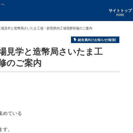
」へ
サイトトップ
HOME
工場見学と造幣局さいたま工場・群馬県内工場視察研修のご案内
組合員向けお知らせ(短信)
場見学と造幣局さいたま工
修のご案内
集めている
ます。