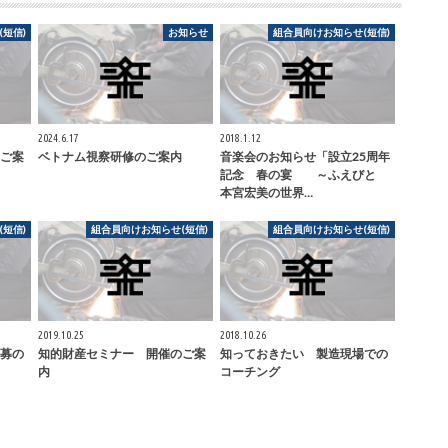
短信)
お知らせ
組合員向けお知らせ(短信)
2024.6.17
2018.1.12
ご案
ベトナム視察研修のご案内
音楽会のお知らせ「設立25周年
記念 春の宴 ～ふえびと
本宮宏美の世界…
短信)
組合員向けお知らせ(短信)
組合員向けお知らせ(短信)
2019.10.25
2018.10.26
募の
知的財産セミナー 開催のご案
知っておきたい 製造現場での
内
コーチング