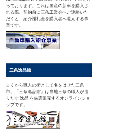
っております。これは国産の新車を購入さ
れる際、契約前に三条工業会へご連絡いた
だくと、紹介謝礼金を購入者へ還元する事
業です。
三条逸品館
古くから職人の街として名をはせた三条
市。「三条逸品館」は当地三条の職人が造
りだす‘逸品’を厳選販売するオンラインショ
ップです。