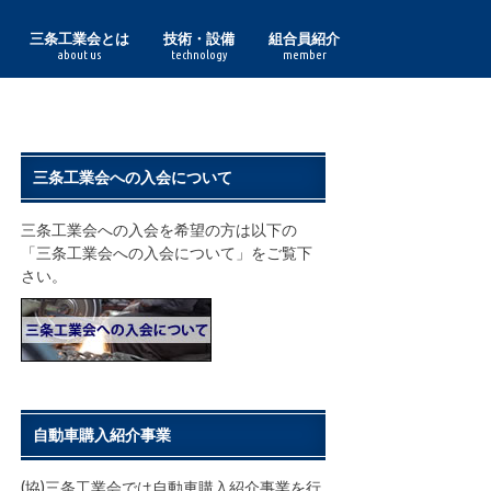
三条工業会とは
技術・設備
組合員紹介
about us
technology
member
理事長あいさつ
組合員一覧
三条工業会の実績
鋳鍛造
印刷紙器・特殊印刷
化成品
金型
機械
機械加工
鋼材加工
作業工具・度量衡
食品加工
諸工業
鋏
表面処理
プレス
木工
熔接
利工具
鋳鍛造部門
印刷紙器・特殊印刷部門
化成品部門
金型部門
機械部門
機械加工部門
鋼材加工部門
作業工具・度量衡部門
食品加工部門
諸工業部門
表面処理部門
プレス部門
木工部門
熔接部門
利工具部門
三条工業会への入会について
三条工業会への入会を希望の方は以下の
「三条工業会への入会について」をご覧下
さい。
自動車購入紹介事業
(協)三条工業会では自動車購入紹介事業を行