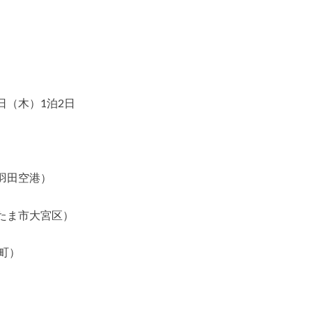
（木）1泊2日
羽田空港）
たま市大宮区）
町）