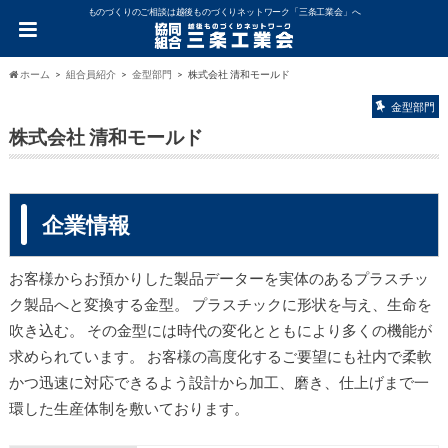
ものづくりのご相談は越後ものづくりネットワーク「三条工業会」へ
ホーム
組合員紹介
金型部門
株式会社 清和モールド
金型部門
株式会社 清和モールド
企業情報
お客様からお預かりした製品データーを実体のあるプラスチッ
ク製品へと変換する金型。 プラスチックに形状を与え、生命を
吹き込む。 その金型には時代の変化とともにより多くの機能が
求められています。 お客様の高度化するご要望にも社内で柔軟
かつ迅速に対応できるよう設計から加工、磨き、仕上げまで一
環した生産体制を敷いております。