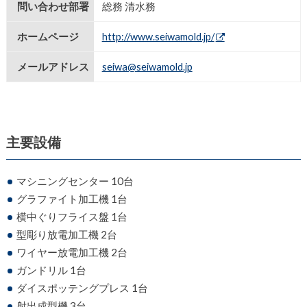
問い合わせ部署
総務 清水務
ホームページ
http://www.seiwamold.jp/
メールアドレス
seiwa@seiwamold.jp
主要設備
マシニングセンター 10台
グラファイト加工機 1台
横中ぐりフライス盤 1台
型彫り放電加工機 2台
ワイヤー放電加工機 2台
ガンドリル 1台
ダイスポッテングプレス 1台
射出成型機 3台