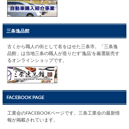
三条逸品館
古くから職人の街として名をはせた三条市。「三条逸
品館」は当地三条の職人が造りだす‘逸品’を厳選販売す
るオンラインショップです。
FACEBOOK PAGE
工業会のFACEBOOKページです。三条工業会の最新情
報が掲載されています。