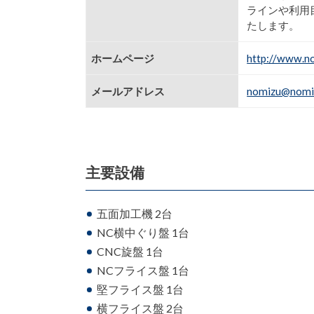
ラインや利用
たします。
ホームページ
http://www.no
メールアドレス
nomizu@nomiz
主要設備
五面加工機 2台
NC横中ぐり盤 1台
CNC旋盤 1台
NCフライス盤 1台
堅フライス盤 1台
横フライス盤 2台