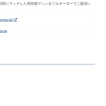
目的にマッチした高性能マシンをフルオーダーでご提供い
mizu.jp/
u.jp