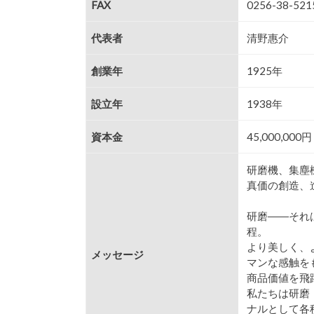
FAX
0256-38-521
代表者
清野惠介
創業年
1925年
設立年
1938年
資本金
45,000,000円
研磨機、集塵
真価の創造、
研磨――それ
程。
より美しく、
メッセージ
マンな感触を
商品価値を飛
私たちは研磨
ナルとして各