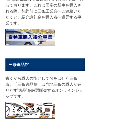
っております。これは国産の新車を購入さ
れる際、契約前に三条工業会へご連絡いた
だくと、紹介謝礼金を購入者へ還元する事
業です。
三条逸品館
古くから職人の街として名をはせた三条
市。「三条逸品館」は当地三条の職人が造
りだす‘逸品’を厳選販売するオンラインショ
ップです。