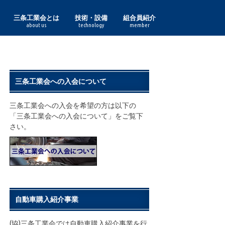
三条工業会とは
技術・設備
組合員紹介
about us
technology
member
理事長あいさつ
組合員一覧
三条工業会の実績
鋳鍛造
印刷紙器・特殊印刷
化成品
金型
機械
機械加工
鋼材加工
作業工具・度量衡
食品加工
諸工業
鋏
表面処理
プレス
木工
熔接
利工具
鋳鍛造部門
印刷紙器・特殊印刷部門
化成品部門
金型部門
機械部門
機械加工部門
鋼材加工部門
作業工具・度量衡部門
食品加工部門
諸工業部門
表面処理部門
プレス部門
木工部門
熔接部門
利工具部門
三条工業会への入会について
三条工業会への入会を希望の方は以下の
「三条工業会への入会について」をご覧下
さい。
自動車購入紹介事業
(協)三条工業会では自動車購入紹介事業を行