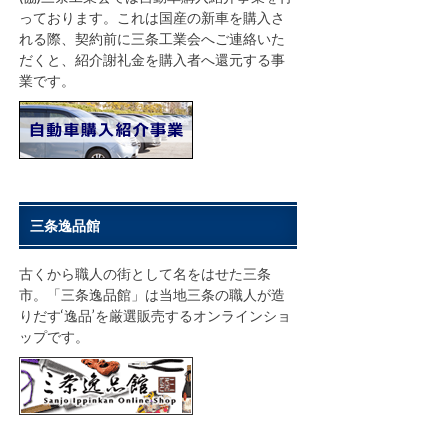
っております。これは国産の新車を購入さ
れる際、契約前に三条工業会へご連絡いた
だくと、紹介謝礼金を購入者へ還元する事
業です。
三条逸品館
古くから職人の街として名をはせた三条
市。「三条逸品館」は当地三条の職人が造
りだす‘逸品’を厳選販売するオンラインショ
ップです。