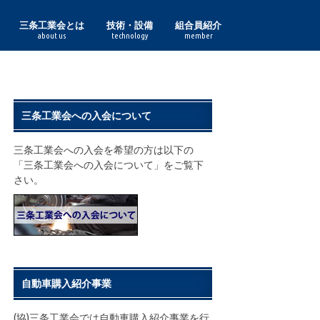
三条工業会とは
技術・設備
組合員紹介
about us
technology
member
理事長あいさつ
組合員一覧
三条工業会の実績
鋳鍛造
印刷紙器・特殊印刷
化成品
金型
機械
機械加工
鋼材加工
作業工具・度量衡
食品加工
諸工業
鋏
表面処理
プレス
木工
熔接
利工具
鋳鍛造部門
印刷紙器・特殊印刷部門
化成品部門
金型部門
機械部門
機械加工部門
鋼材加工部門
作業工具・度量衡部門
食品加工部門
諸工業部門
表面処理部門
プレス部門
木工部門
熔接部門
利工具部門
三条工業会への入会について
三条工業会への入会を希望の方は以下の
「三条工業会への入会について」をご覧下
さい。
自動車購入紹介事業
(協)三条工業会では自動車購入紹介事業を行