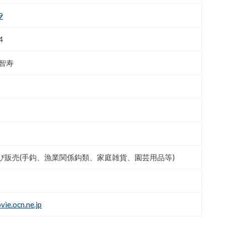
9
4
智寿
び販売(手鈎、漁業関係鈎類、家庭雑貨、園芸用品等)
ie.ocn.ne.jp