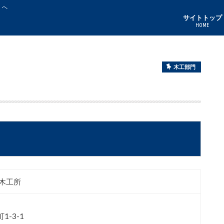
」へ
サイトトップ
HOME
木工部門
林木工所
1-3-1