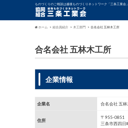
ものづくりのご相談は越後ものづくりネットワーク「三条工業会
ホーム
組合員紹介
木工部門
合名会社 五林木工所
合名会社 五林木工所
企業情報
企業名
合名会社 五
〒955-0851
住所
三条市西四日町