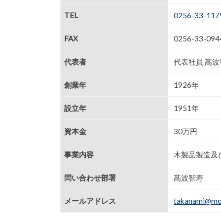
TEL
0256-33-117
FAX
0256-33-094
代表者
代表社員 髙波
創業年
1926年
設立年
1951年
資本金
30万円
事業内容
木製品製造及
問い合わせ部署
髙波智寿
メールアドレス
takanami@mov