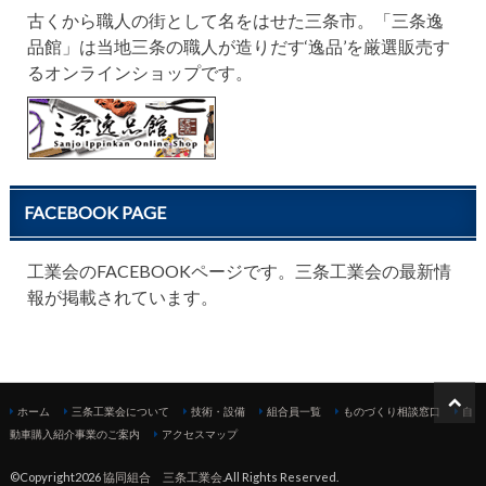
古くから職人の街として名をはせた三条市。「三条逸
品館」は当地三条の職人が造りだす‘逸品’を厳選販売す
るオンラインショップです。
FACEBOOK PAGE
工業会のFACEBOOKページです。三条工業会の最新情
報が掲載されています。
ホーム
三条工業会について
技術・設備
組合員一覧
ものづくり相談窓口
自
動車購入紹介事業のご案内
アクセスマップ
©Copyright2026
協同組合 三条工業会
.All Rights Reserved.