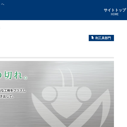
」へ
サイトトップ
HOME
社
利工具部門