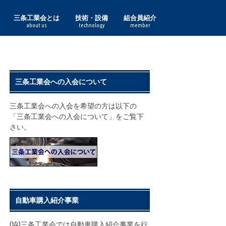
三条工業会とは
技術・設備
組合員紹介
about us
technology
member
理事長あいさつ
組合員一覧
三条工業会の実績
鋳鍛造
印刷紙器・特殊印刷
化成品
金型
機械
機械加工
鋼材加工
作業工具・度量衡
食品加工
諸工業
鋏
表面処理
プレス
木工
熔接
利工具
鋳鍛造部門
印刷紙器・特殊印刷部門
化成品部門
金型部門
機械部門
機械加工部門
鋼材加工部門
作業工具・度量衡部門
食品加工部門
諸工業部門
表面処理部門
プレス部門
木工部門
熔接部門
利工具部門
三条工業会への入会について
三条工業会への入会を希望の方は以下の
「三条工業会への入会について」をご覧下
さい。
自動車購入紹介事業
(協)三条工業会では自動車購入紹介事業を行