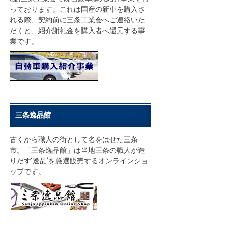
っております。これは国産の新車を購入さ
れる際、契約前に三条工業会へご連絡いた
だくと、紹介謝礼金を購入者へ還元する事
業です。
三条逸品館
古くから職人の街として名をはせた三条
市。「三条逸品館」は当地三条の職人が造
りだす‘逸品’を厳選販売するオンラインショ
ップです。