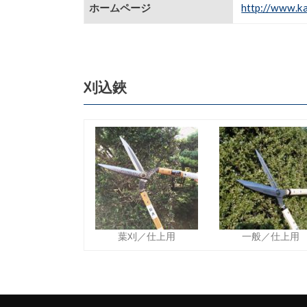
ホームページ
http://www.k
刈込鋏
葉刈／仕上用
一般／仕上用