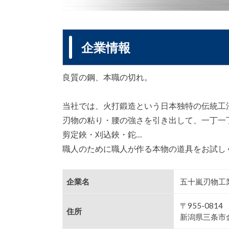
企業情報
良質の鋼、本職の切れ。
当社では、火打鍛造という日本独特の伝統工法
刃物の粘り・腰の強さを引き出して、一丁一
剪定鋏・刈込鋏・鉈…
職人のために職人が作る本物の道具をお試し
企業名
五十嵐刃物工
〒955-0814
住所
新潟県三条市金