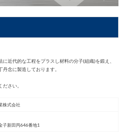
に近代的な工程をプラスし材料の分子(組織)を鍛え、
丁丹念に製造しております。
ください。
業株式会社
子新田丙646番地1