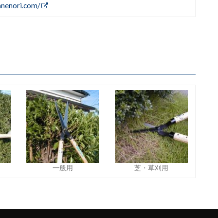
anenori.com/
一般用
芝・草刈用