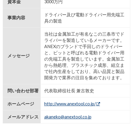
資本金
3000万円
ドライバー及び電動ドライバー用先端工
事業内容
具の製造
当社は金属加工が有名なこの三条市でド
ライバーを製造しているメーカーです。
ANEXのブランドで手回しのドライバー
と、ビットと呼ばれる電動ドライバー用
メッセージ
の先端工具を製造しています。金属加工
から熱処理、プラスチック成形、組立ま
で社内生産をしており、高い品質と製品
開発力で業界の注目を集めております。
問い合わせ部署
代表取締役社長 兼古敦史
ホームページ
http://www.anextool.co.jp/
メールアドレス
akaneko@anextool.co.jp