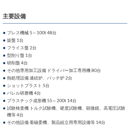
主要設備
プレス機械 5～100t 48台
旋盤 1台
フライス盤 2台
型削り盤 1台
研削盤 4台
その他専用加工設備 ドライバー加工専用機 80台
熱処理設備 連続炉、バッチ炉 2台
ショットブラスト 5台
バレル研磨機 4台
プラスチック成形機 55～200t 14台
試験検査機 トルク試験機、硬度試験機、顕微鏡、高電圧試験
機等 4台
その他設備 着磁委機、製品組立用専用設備等 14台