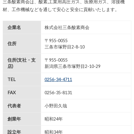
三条酸素商会は、酸素,工業用高圧ガス、医療用ガス、溶接機
材、工作機械などを通して安心と安全に貢献いたします。
企業名
株式会社三条酸素商会
〒955-0055
住所
三条市塚野目2-8-10
住所(支社・支
〒955-0055
店)
新潟県三条市塚野目2-10-29
TEL
0256-34-4711
FAX
0256-35-8131
代表者
小野田久哉
創業年
昭和24年
設立年
昭和34年