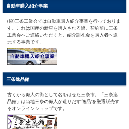
自動車購入紹介事業
(協)三条工業会では自動車購入紹介事業を行っておりま
す。これは国産の新車を購入される際、契約前に三条
工業会へご連絡いただくと、紹介謝礼金を購入者へ還
元する事業です。
三条逸品館
古くから職人の街として名をはせた三条市。「三条逸
品館」は当地三条の職人が造りだす‘逸品’を厳選販売す
るオンラインショップです。