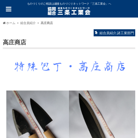
ものづくりのご相談は越後ものづくりネットワーク「三条工業会」へ
ホーム
組合員紹介
高庄商店
組合員紹介,諸工業部門
高庄商店