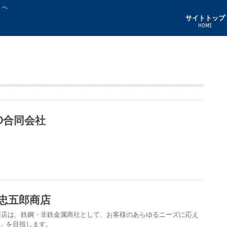
」へ
サイトトップ
HOME
ND合同会社
忠五郎商店
商店は、鉄鋼・非鉄金属商社として、お客様のあらゆるニーズに応え
」を目指します。