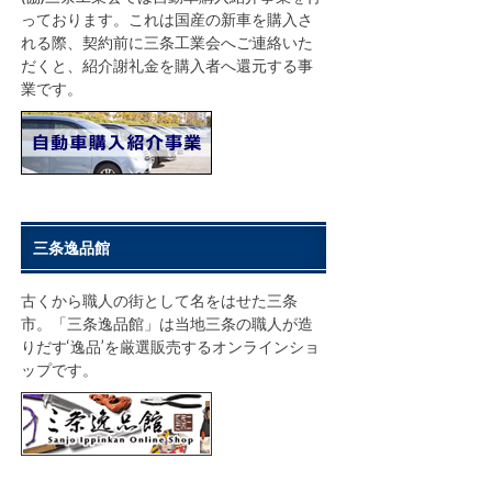
っております。これは国産の新車を購入さ
れる際、契約前に三条工業会へご連絡いた
だくと、紹介謝礼金を購入者へ還元する事
業です。
三条逸品館
古くから職人の街として名をはせた三条
市。「三条逸品館」は当地三条の職人が造
りだす‘逸品’を厳選販売するオンラインショ
ップです。