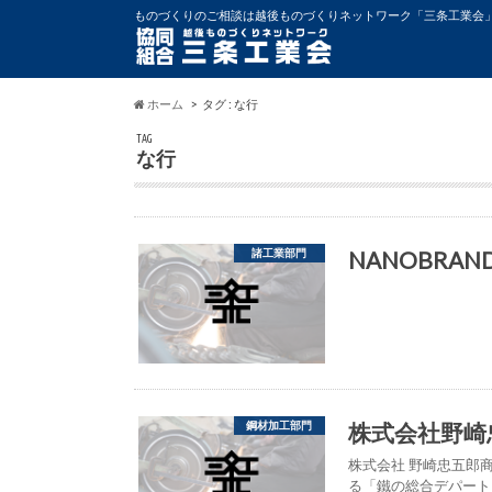
ものづくりのご相談は越後ものづくりネットワーク「三条工業会
ホーム
タグ : な行
TAG
な行
NANOBRA
諸工業部門
株式会社野崎
鋼材加工部門
株式会社 野崎忠五郎
る「鐵の総合デパート