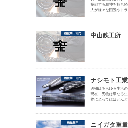
挑戦する精神を持ち続
人が様々な困難やトラ
中山鉄工所
機械加工部門
ナシモト工業
機械加工部門
刃物はあらゆる生活の
現在、刃物は単なる生
物に至ってはほとんど
ニイガタ重量
機械部門