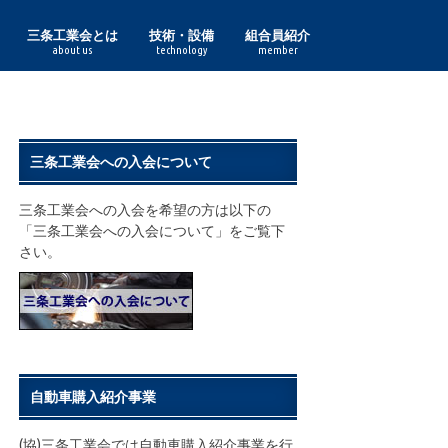
三条工業会とは
技術・設備
組合員紹介
about us
technology
member
理事長あいさつ
組合員一覧
三条工業会の実績
鋳鍛造
印刷紙器・特殊印刷
化成品
金型
機械
機械加工
鋼材加工
作業工具・度量衡
食品加工
諸工業
鋏
表面処理
プレス
木工
熔接
利工具
鋳鍛造部門
印刷紙器・特殊印刷部門
化成品部門
金型部門
機械部門
機械加工部門
鋼材加工部門
作業工具・度量衡部門
食品加工部門
諸工業部門
表面処理部門
プレス部門
木工部門
熔接部門
利工具部門
三条工業会への入会について
三条工業会への入会を希望の方は以下の
「三条工業会への入会について」をご覧下
さい。
自動車購入紹介事業
(協)三条工業会では自動車購入紹介事業を行