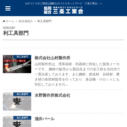
ものづくりのご相談は越後ものづくりネットワーク「三条工業会」へ
ホーム
組合員紹介
利工具部門
CATEGORY
利工具部門
利工具部門
株式会社山村製作所
山村製作所は、理美容鋏・利器材に特化した製造メーカ
ーです。 鋼材の販売から製品化までの全工程を当社内で
一貫生産しております。また鋼材、鍛造材、自研材、磨
き材の各部材販売を行っており、多品種・小ロットにも
対応しておりますの…
利工具部門
水野製作所株式会社
利工具部門
涌井バール