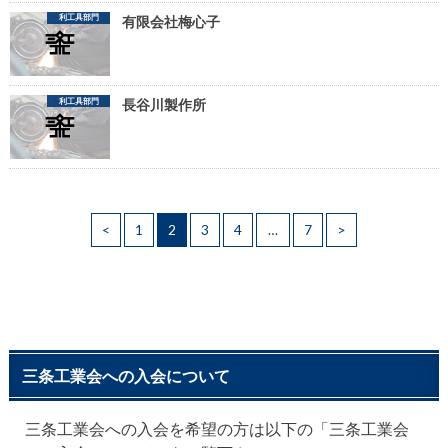
利工具部門
有限会社梅心子
利工具部門
長谷川製作所
<
1
2
3
4
…
7
>
三条工業会への入会について
三条工業会への入会を希望の方は以下の「三条工業会